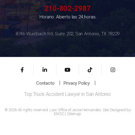
210-802-2987
Horario: Abierto las 24 horas
8746 Wurzbach Rd, Suite 202, San Antonio, TX 78229
Contacto
Privacy Policy
Top Truck Accident Lawyer in San Antonio
© 2026 All rights reserved. Law Office of Jesse Hernandez. Site Designed by
EMSC
|
Sitemap